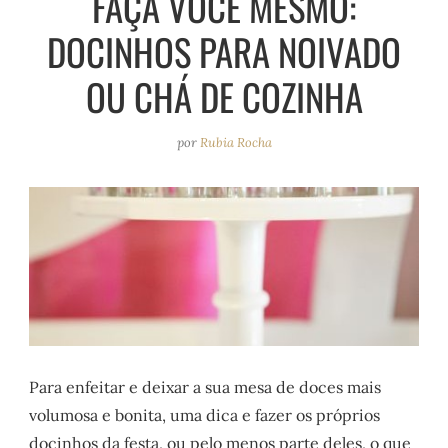
FAÇA VOCÊ MESMO:
e
r
o
e
DOCINHOS PARA NOIVADO
a
k
s
m
t
OU CHÁ DE COZINHA
por
Rubia Rocha
Para enfeitar e deixar a sua mesa de doces mais
volumosa e bonita, uma dica e fazer os próprios
docinhos da festa, ou pelo menos parte deles, o que