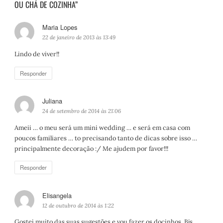
OU CHÁ DE COZINHA”
Maria Lopes
d
i
22 de janeiro de 2013 às 13:49
s
Lindo de viver!!
s
e
Responder
:
Juliana
d
i
24 de setembro de 2014 às 21:06
s
Ameii … o meu será um mini wedding … e será em casa com
s
poucos familiares … to precisando tanto de dicas sobre isso …
e
principalmente decoração :/ Me ajudem por favor!!!
:
Responder
Elisangela
d
i
12 de outubro de 2014 às 1:22
s
Gostei muito das suas sugestões e vou fazer os docinhos. Bjs