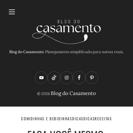
Blog do Casamento:
Planejamento simplificado para noivas reais.
Y
T
I
F
P
o
i
n
a
i
Blog do Casamento
© 2026
u
k
s
c
n
t
t
t
e
t
u
o
a
b
e
COMIDINHAS E BEBIDINHAS
DICAS
DICAS
RECEITAS
b
k
g
o
r