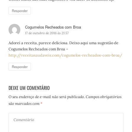
s
e
Responder
:
Cogumelos Recheados com Broa
d
i
17 de outubro de 2016 às 21:57
s
Adorei a receita, parece deliciosa. Deixo aqui uma sugestão de
s
Cogumelos Recheados com Broa –
e
http://receitasaudaveis.com/cogumelos-recheados-com-broa/
:
Responder
DEIXE UM COMENTÁRIO
O seu endereço de e-mail não será publicado.
Campos obrigatórios
são marcados com
*