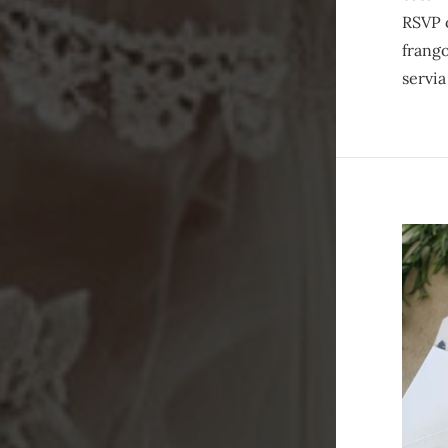
RSVP o
frango
servi