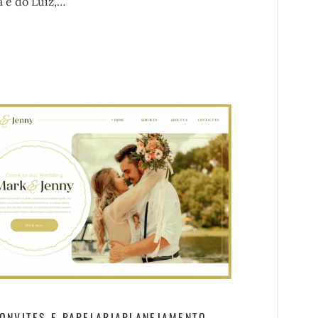
 e do Luiz,…
ONVITES E PAPELARIA
PLANEJAMENTO