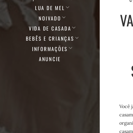
LUA DE MEL
VA
NOIVADO
VIDA DE CASADA
BEBÊS E CRIANÇAS
INFORMAÇÕES
ANUNCIE
Você j
casame
organ
casame