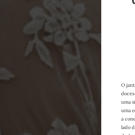
O jan
doces 
uma si
uma o
a cone
lado d