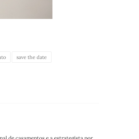
nto
save the date
onal de casamentos e a estrategista por