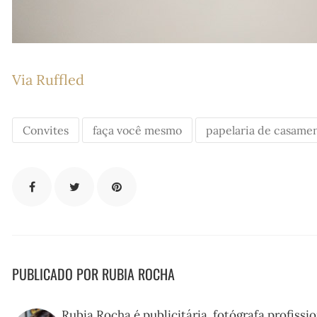
Via Ruffled
Convites
faça você mesmo
papelaria de casame
PUBLICADO POR RUBIA ROCHA
Rubia Rocha é publicitária, fotógrafa profissi