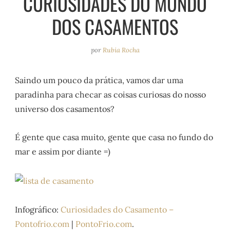
CURIOSIDADES DO MUNDO
e
r
o
e
DOS CASAMENTOS
a
k
s
m
t
por
Rubia Rocha
Saindo um pouco da prática, vamos dar uma
paradinha para checar as coisas curiosas do nosso
universo dos casamentos?
É gente que casa muito, gente que casa no fundo do
mar e assim por diante =)
Infográfico:
Curiosidades do Casamento –
Pontofrio.com
|
PontoFrio.com
.