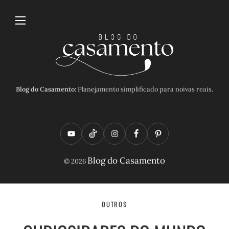
Blog do Casamento:
Planejamento simplificado para noivas reais.
Y
T
I
F
P
o
i
n
a
i
Blog do Casamento
© 2026
u
k
s
c
n
t
t
t
e
t
u
o
a
b
e
OUTROS
b
k
g
o
r