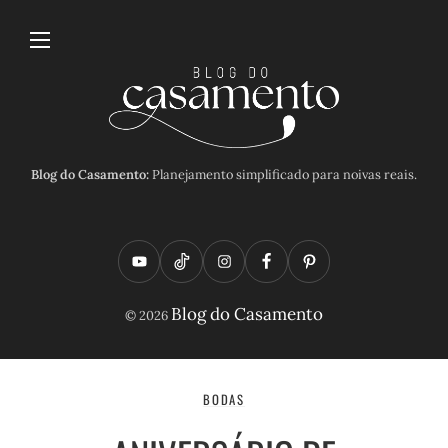
Blog do Casamento:
Planejamento simplificado para noivas reais.
Y
T
I
F
P
o
i
n
a
i
Blog do Casamento
© 2026
u
k
s
c
n
t
t
t
e
t
u
o
a
b
e
BODAS
b
k
g
o
r