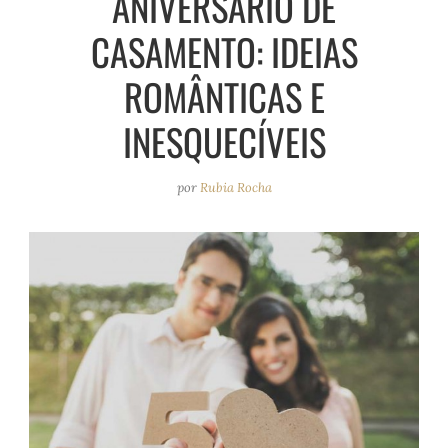
ANIVERSÁRIO DE
e
r
o
e
CASAMENTO: IDEIAS
a
k
s
m
t
ROMÂNTICAS E
INESQUECÍVEIS
por
Rubia Rocha