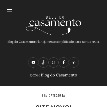
Blog do Casamento:
Planejamento simplificado para noivas reais.
Y
T
I
F
P
o
i
n
a
i
Blog do Casamento
© 2026
u
k
s
c
n
t
t
t
e
t
u
o
a
b
e
SEM CATEGORIA
b
k
g
o
r