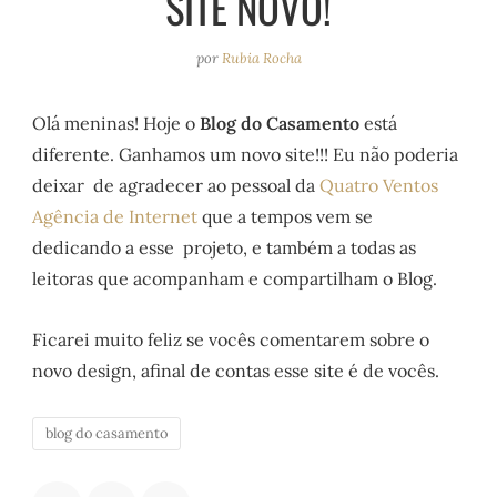
SITE NOVO!
e
r
o
e
a
k
s
por
Rubia Rocha
m
t
Olá meninas! Hoje o
Blog do Casamento
está
diferente. Ganhamos um novo site!!! Eu não poderia
deixar de agradecer ao pessoal da
Quatro Ventos
Agência de Internet
que a tempos vem se
dedicando a esse projeto, e também a todas as
leitoras que acompanham e compartilham o Blog.
Ficarei muito feliz se vocês comentarem sobre o
novo design, afinal de contas esse site é de vocês.
blog do casamento