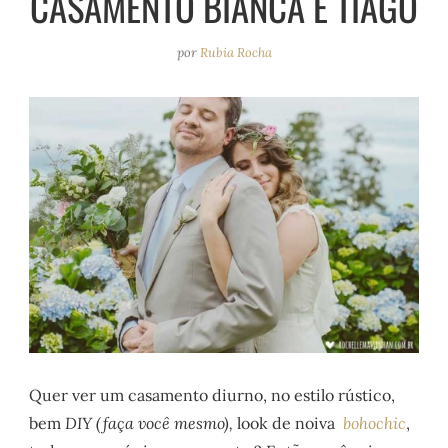
CASAMENTO BIANCA E TIAGO
e
r
o
e
a
k
s
por
Rubia Rocha
m
t
Quer ver um casamento diurno, no estilo rústico,
bem
DIY (faça você mesmo),
look de noiva
bohochic
,