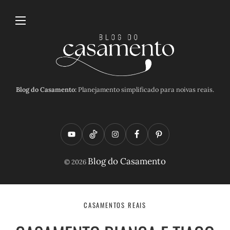
Blog do Casamento:
Planejamento simplificado para noivas reais.
Y
T
I
F
P
o
i
n
a
i
Blog do Casamento
© 2026
u
k
s
c
n
t
t
t
e
t
u
o
a
b
e
CASAMENTOS REAIS
b
k
g
o
r