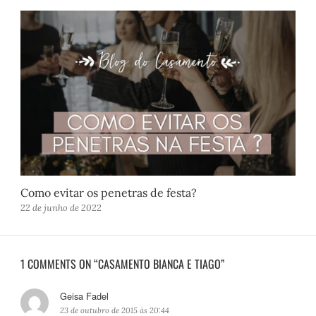
Como evitar os penetras de festa?
22 de junho de 2022
1 COMMENTS ON “CASAMENTO BIANCA E TIAGO”
Geisa Fadel
d
i
23 de outubro de 2015 às 20:44