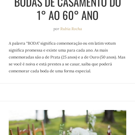
BODAS DE CASAMENTO DO
e
r
o
e
1° AO 60° ANO
a
k
s
m
t
por
Rubia Rocha
A palavra “BODA” significa comemoração ou em latim votum
significa promessa e existe uma para cada ano. As mais
comemoradas são a de Prata (25 anos) e a de Ouro (50 anos). Mas
se você é noiva e está prestes a se casar, saiba que poderá
comemorar cada boda de uma forma especial.