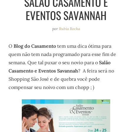
SALÃO CASAMENTO E
e
r
o
e
EVENTOS SAVANNAH
a
k
s
m
t
por
Rubia Rocha
O
Blog do Casamento
tem uma dica ótima para
quem não tem nada programado para esse fim de
semana. Que tal puxar o seu novio para o
Salão
Casamento e Eventos Savannah
? A feira será no
Shopping São José e de quebra você pode
compensar seu noivo com um chopp ; )