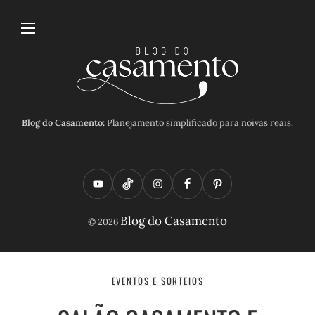
Blog do Casamento:
Planejamento simplificado para noivas reais.
Y
T
I
F
P
o
i
n
a
i
Blog do Casamento
© 2026
u
k
s
c
n
t
t
t
e
t
u
o
a
b
e
EVENTOS E SORTEIOS
b
k
g
o
r