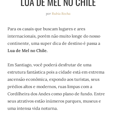
LUA DE MEL NO CHILE
e
r
o
e
a
k
s
por
Rubia Rocha
m
t
Para os casais que buscam lugares e ares
internacionais, porém não muito longe do nosso
continente, uma super dica de destino é passa a
Lua de Mel no Chile.
Em Santiago, você poderá desfrutar de uma
estrutura fantástica pois a cidade está em extrema
ascensão econômica, expondo aos turistas, seus
prédios altos e modernos, ruas limpas com a
Cordilheira dos Andes como plano de fundo. Entre
seus atrativos estão inúmeros parques, museus e
uma intensa vida noturna.