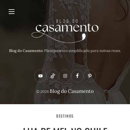
Blog do Casamento:
Planejamento simplificado para noivas reais.
Y
T
I
F
P
o
i
n
a
i
Blog do Casamento
© 2026
u
k
s
c
n
t
t
t
e
t
u
o
a
b
e
DESTINOS
b
k
g
o
r