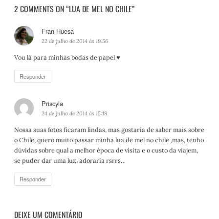
2 COMMENTS ON “LUA DE MEL NO CHILE”
Fran Huesa
d
i
22 de julho de 2014 às 19:56
s
Vou lá para minhas bodas de papel ♥
s
e
Responder
:
Priscyla
d
i
24 de julho de 2014 às 15:18
s
Nossa suas fotos ficaram lindas, mas gostaria de saber mais sobre
s
o Chile, quero muito passar minha lua de mel no chile ,mas, tenho
e
dúvidas sobre qual a melhor época de visita e o custo da viajem,
:
se puder dar uma luz, adoraria rsrrs…
Responder
DEIXE UM COMENTÁRIO