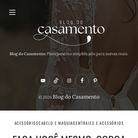
Blog do Casamento:
Planejamento simplificado para noivas reais.
Y
T
I
F
P
o
i
n
a
i
Blog do Casamento
© 2026
u
k
s
c
n
t
t
t
e
t
u
o
a
b
e
ACESSÓRIOS
CABELO E MAQUIAGEM
TRAJES E ACESSÓRIOS
b
k
g
o
r