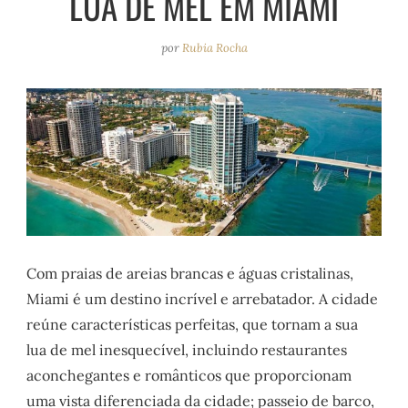
LUA DE MEL EM MIAMI
e
r
o
e
a
k
s
por
Rubia Rocha
m
t
Com praias de areias brancas e águas cristalinas,
Miami é um destino incrível e arrebatador. A cidade
reúne características perfeitas, que tornam a sua
lua de mel inesquecível, incluindo restaurantes
aconchegantes e românticos que proporcionam
uma vista diferenciada da cidade; passeio de barco,