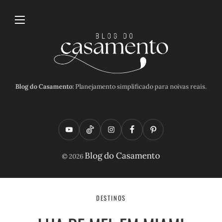
Blog do Casamento:
Planejamento simplificado para noivas reais.
Y
T
I
F
P
o
i
n
a
i
Blog do Casamento
© 2026
u
k
s
c
n
t
t
t
e
t
u
o
a
b
e
DESTINOS
b
k
g
o
r