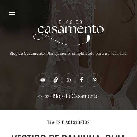
Blog do Casamento:
Planejamento simplificado para noivas reais.
Y
T
I
F
P
o
i
n
a
i
Blog do Casamento
© 2026
u
k
s
c
n
t
t
t
e
t
u
o
a
b
e
TRAJES E ACESSÓRIOS
b
k
g
o
r