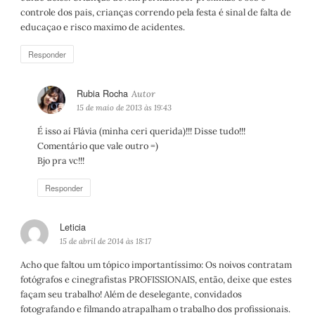
controle dos pais, crianças correndo pela festa é sinal de falta de
educaçao e risco maximo de acidentes.
Responder
Rubia Rocha
d
i
15 de maio de 2013 às 19:43
s
É isso aí Flávia (minha ceri querida)!!! Disse tudo!!!
s
Comentário que vale outro =)
e
Bjo pra vc!!!
:
Responder
Leticia
d
i
15 de abril de 2014 às 18:17
s
Acho que faltou um tópico importantíssimo: Os noivos contratam
s
fotógrafos e cinegrafistas PROFISSIONAIS, então, deixe que estes
e
façam seu trabalho! Além de deselegante, convidados
:
fotografando e filmando atrapalham o trabalho dos profissionais.