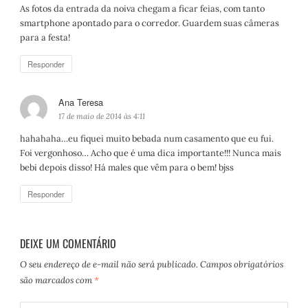
As fotos da entrada da noiva chegam a ficar feias, com tanto
smartphone apontado para o corredor. Guardem suas câmeras
para a festa!
Responder
Ana Teresa
d
i
17 de maio de 2014 às 4:11
s
hahahaha…eu fiquei muito bebada num casamento que eu fui.
s
Foi vergonhoso… Acho que é uma dica importante!!! Nunca mais
e
bebi depois disso! Há males que vêm para o bem! bjss
:
Responder
DEIXE UM COMENTÁRIO
O seu endereço de e-mail não será publicado.
Campos obrigatórios
são marcados com
*