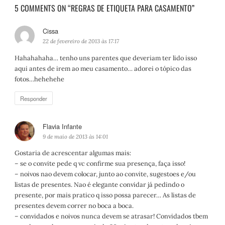
5 COMMENTS ON “REGRAS DE ETIQUETA PARA CASAMENTO”
Cissa
d
i
22 de fevereiro de 2013 às 17:17
s
Hahahahaha… tenho uns parentes que deveriam ter lido isso
s
aqui antes de irem ao meu casamento… adorei o tópico das
e
fotos…hehehehe
:
Responder
Flavia Infante
d
i
9 de maio de 2013 às 14:01
s
Gostaria de acrescentar algumas mais:
s
– se o convite pede q vc confirme sua presença, faça isso!
e
– noivos nao devem colocar, junto ao convite, sugestoes e/ou
:
listas de presentes. Nao é elegante convidar já pedindo o
presente, por mais pratico q isso possa parecer… As listas de
presentes devem correr no boca a boca.
– convidados e noivos nunca devem se atrasar! Convidados tbem