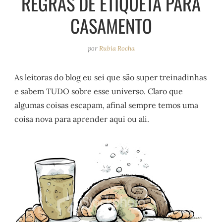
REGRAS DE ETIQUETA PARA
e
r
o
e
CASAMENTO
a
k
s
m
t
por
Rubia Rocha
As leitoras do blog eu sei que são super treinadinhas
e sabem TUDO sobre esse universo. Claro que
algumas coisas escapam, afinal sempre temos uma
coisa nova para aprender aqui ou ali.