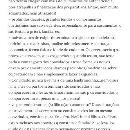
nao devem chegar com mais de 30 minutos de antecedencia,
pois atrapalha a finalizaçao dos preparativos. Entao, nem muito
adiantados, nem atrasados!
– profundos decotes, grandes fendas e comprimentos
curtíssimos nao sao elegantes, especialmente para casamentos, q
sao festas, a priori, familiares.
– noivos, antes de exigir determinado traje, cor ou modelo aos
padrinhos e madrinhas, analise minuciosamente a situaçao
economica, forma fisica e idade de cada um. O correto seria q os
noivos custeassem suas exigencias e q, ainda assim, nao fosse
nada a contragosto dos convidados. Dessa forma, os noivos
devem previamente ‘consultar’ os padrinhos/madrinhas sobre
oq pretendem e nao simplesmente fazer exigencias.
– Convidado, nunca leve mais de uma lembrancinha…nem q sua
irmã, mãe ou pai tbem tenham sido convidados e nao
compareceram a festa. As lembrancinhas são p os convidados q
compareceram e apenas uma por pessoa!
– vc pretende levar seu(s) filho(s)ao casamento? Duas situações:
1- previamente observe bem no convite se eles foram mesmo
convidados, convites para ‘Sr. e Sra.’ NAO inclui filhos. Os filhos
estao inclusos nos convites q constam ‘e familia’. 2- se leva-los,
cuide deles! Crianças devem permanecer proximas e sob o