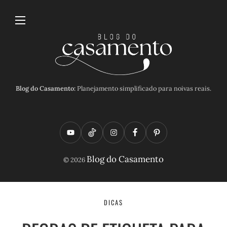
Blog do Casamento:
Planejamento simplificado para noivas reais.
Y
T
I
F
P
o
i
n
a
i
Blog do Casamento
© 2026
u
k
s
c
n
t
t
t
e
t
u
o
a
b
e
DICAS
b
k
g
o
r