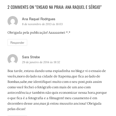
2 COMMENTS ON “ENSAIO NA PRAIA: ANA RAQUEL E SÉRGIO”
Ana Raquel Rodrigues
d
i
8 de novembro de 2013 às 16:03
s
Obrigada pela publicação! Aaaaaamei *.*
s
e
Responder
:
Sara Strebe
d
i
29 de janeiro de 2014 às 18:32
s
Boa tarde, estava dando uma espiadinha no blog,e vi o ensaio de
s
vocês,moro do lado na cidade de Itapema,que fica ao lado de
e
Bombas,sabe,me identifiquei muito com o seu post,pois assim
:
como você fechei o fotógrafo com mais de um ano com
antecedência,e também não quis economizar nessa hora,porque
o que fica é a fotografia e a filmagem! meu casamento é em
dezembro desse ano,mas já estou muuuito anciosa! Obrigada
pelas dicas!