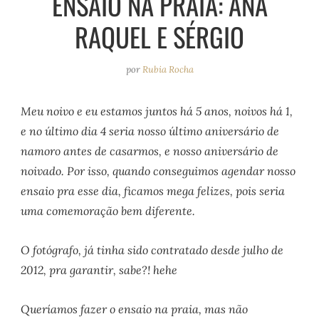
ENSAIO NA PRAIA: ANA
e
r
o
e
RAQUEL E SÉRGIO
a
k
s
m
t
por
Rubia Rocha
Meu noivo e eu estamos juntos há 5 anos, noivos há 1,
e no último dia 4 seria nosso último aniversário de
namoro antes de casarmos, e nosso aniversário de
noivado. Por isso, quando conseguimos agendar nosso
ensaio pra esse dia, ficamos mega felizes, pois seria
uma comemoração bem diferente.
O fotógrafo, já tinha sido contratado desde julho de
2012, pra garantir, sabe?! hehe
Queríamos fazer o ensaio na praia, mas não