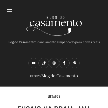
Blog do Casamento:
Planejamento simplificado para noivas reais.
Y
T
I
F
P
o
i
n
a
i
Blog do Casamento
© 2026
u
k
s
c
n
t
t
t
e
t
u
o
a
b
e
ENSAIOS
b
k
g
o
r