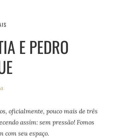
AIS
IA E PEDRO
UE
ha
, oficialmente, pouco mais de três
tecendo assim: sem pressão! Fomos
m com seu espaço.