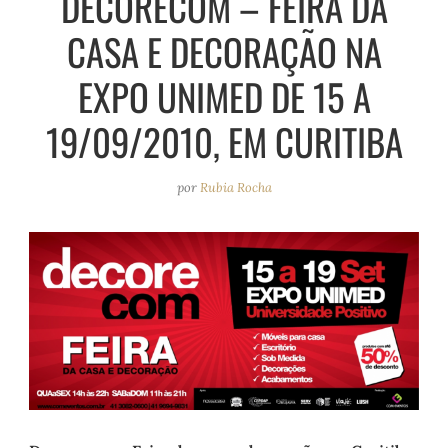
DECORECOM – FEIRA DA
e
r
o
e
CASA E DECORAÇÃO NA
a
k
s
m
t
EXPO UNIMED DE 15 A
19/09/2010, EM CURITIBA
por
Rubia Rocha