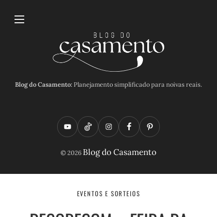
Blog do Casamento:
Planejamento simplificado para noivas reais.
Y
T
I
F
P
o
i
n
a
i
Blog do Casamento
© 2026
u
k
s
c
n
t
t
t
e
t
u
o
a
b
e
EVENTOS E SORTEIOS
b
k
g
o
r