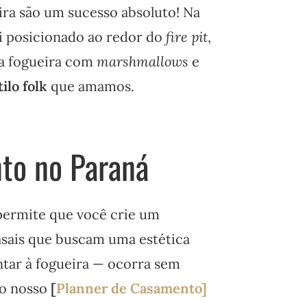
eira são um sucesso absoluto! Na
i posicionado ao redor do
fire pit
,
 a fogueira com
marshmallows
e
tilo folk
que amamos.
nto no Paraná
ermite que você crie um
asais que buscam uma estética
antar à fogueira — ocorra sem
 o nosso
[
Planner de Casamento]