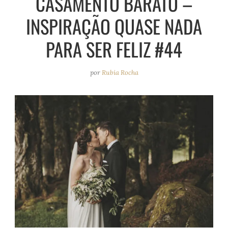
CASAMENTO BARATO –
e
r
o
e
INSPIRAÇÃO QUASE NADA
a
k
s
m
t
PARA SER FELIZ #44
por
Rubia Rocha