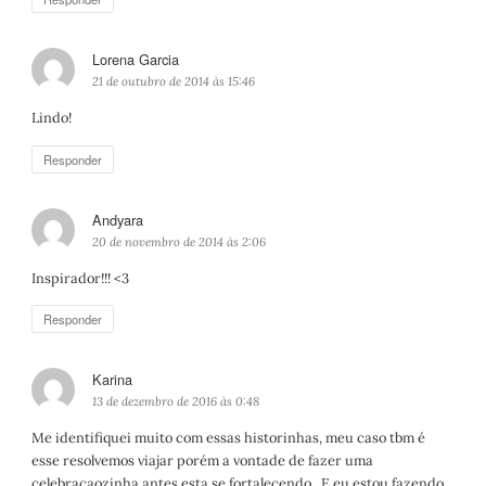
Lorena Garcia
d
i
21 de outubro de 2014 às 15:46
s
Lindo!
s
e
Responder
:
Andyara
d
i
20 de novembro de 2014 às 2:06
s
Inspirador!!! <3
s
e
Responder
:
Karina
d
i
13 de dezembro de 2016 às 0:48
s
Me identifiquei muito com essas historinhas, meu caso tbm é
s
esse resolvemos viajar porém a vontade de fazer uma
e
celebraçaozinha antes esta se fortalecendo.. E eu estou fazendo