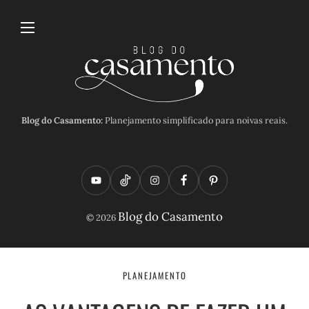
Blog do Casamento:
Planejamento simplificado para noivas reais.
Y
T
I
F
P
o
i
n
a
i
Blog do Casamento
© 2026
u
k
s
c
n
t
t
t
e
t
u
o
a
b
e
PLANEJAMENTO
b
k
g
o
r