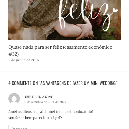
Quase nada para ser feliz (casamento econômico
#32)
2 de junho de 2016
4 COMMENTS ON “AS VANTAGENS DE FAZER UM MINI WEDDING”
samantha blanke
d
i
9 de outubro de 2014 às 20:33
s
Amei as dicas.. na vdd amei toda cerimonia..tudo!
s
vou fazer bem parecido ! obg :D
e
:
Responder