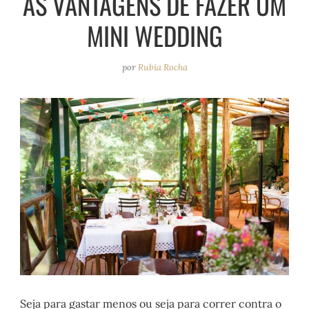
AS VANTAGENS DE FAZER UM
e
r
o
e
MINI WEDDING
a
k
s
m
t
por
Rubia Rocha
Seja para gastar menos ou seja para correr contra o