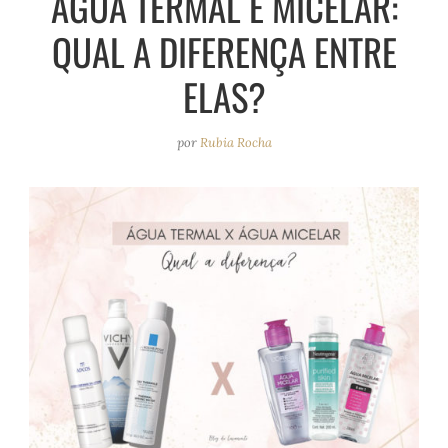
ÁGUA TERMAL E MICELAR:
e
r
o
e
QUAL A DIFERENÇA ENTRE
a
k
s
m
t
ELAS?
por
Rubia Rocha