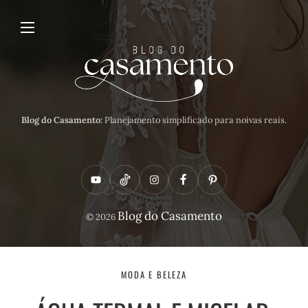
Blog do Casamento:
Planejamento simplificado para noivas reais.
Y
T
I
F
P
o
i
n
a
i
Blog do Casamento
© 2026
u
k
s
c
n
t
t
t
e
t
u
o
a
b
e
MODA E BELEZA
b
k
g
o
r