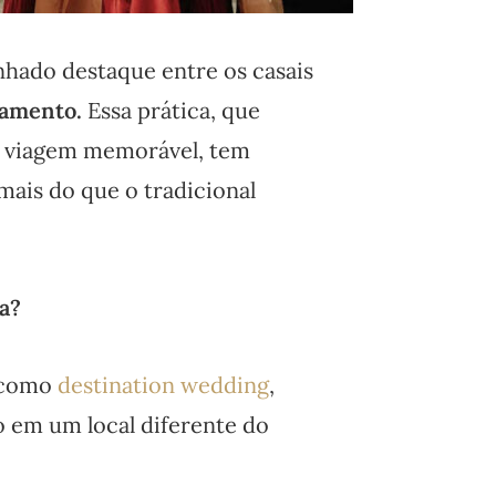
hado destaque entre os casais
samento.
Essa prática, que
e viagem memorável, tem
mais do que o tradicional
ia?
 como
destination wedding
,
o em um local diferente do