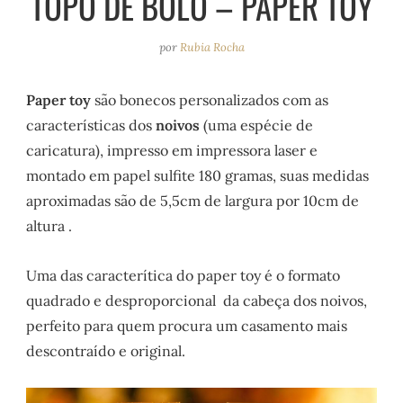
TOPO DE BOLO – PAPER TOY
e
r
o
e
a
k
s
por
Rubia Rocha
m
t
Paper toy
são bonecos personalizados com as
características dos
noivos
(uma espécie de
caricatura), impresso em impressora laser e
montado em papel sulfite 180 gramas, suas medidas
aproximadas são de 5,5cm de largura por 10cm de
altura .
Uma das caracterítica do paper toy é o formato
quadrado e desproporcional da cabeça dos noivos,
perfeito para quem procura um casamento mais
descontraído e original.