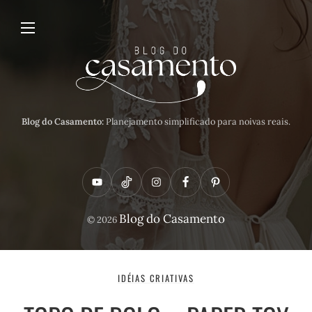
Blog do Casamento:
Planejamento simplificado para noivas reais.
Y
T
I
F
P
o
i
n
a
i
Blog do Casamento
© 2026
u
k
s
c
n
t
t
t
e
t
u
o
a
b
e
IDÉIAS CRIATIVAS
b
k
g
o
r