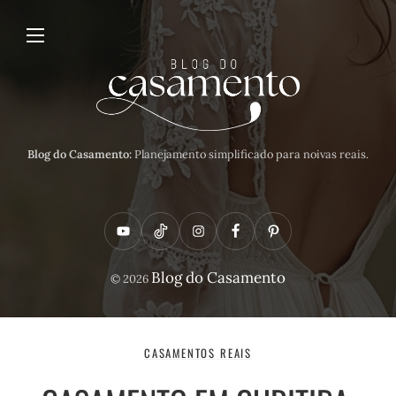
Blog do Casamento:
Planejamento simplificado para noivas reais.
Y
T
I
F
P
o
i
n
a
i
Blog do Casamento
© 2026
u
k
s
c
n
t
t
t
e
t
u
o
a
b
e
CASAMENTOS REAIS
b
k
g
o
r