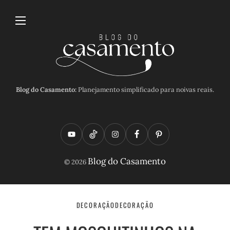
Blog do Casamento:
Planejamento simplificado para noivas reais.
Y
T
I
F
P
o
i
n
a
i
Blog do Casamento
© 2026
u
k
s
c
n
t
t
t
e
t
u
o
a
b
e
DECORAÇÃO
DECORAÇÃO
b
k
g
o
r