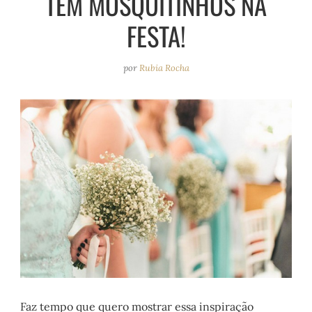
TEM MOSQUITINHOS NA
e
r
o
e
FESTA!
a
k
s
m
t
por
Rubia Rocha
Faz tempo que quero mostrar essa inspiração