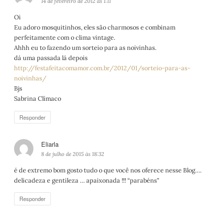
i
14 de fevereiro de 2012 às 1:11
s
Oi
s
Eu adoro mosquitinhos, eles são charmosos e combinam
e
perfeitamente com o clima vintage.
:
Ahhh eu to fazendo um sorteio para as noivinhas.
dá uma passada lá depois
http://festafeitacomamor.com.br/2012/01/sorteio-para-as-
noivinhas/
Bjs
Sabrina Clímaco
Responder
Eliarla
d
i
8 de julho de 2015 às 18:32
s
é de extremo bom gosto tudo o que você nos oferece nesse Blog….
s
delicadeza e gentileza … apaixonada !!! “parabéns”
e
:
Responder