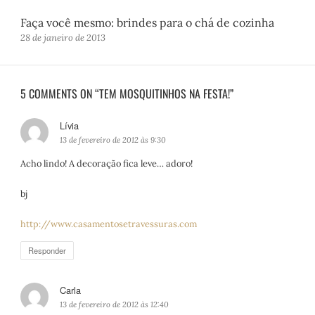
Faça você mesmo: brindes para o chá de cozinha
28 de janeiro de 2013
5 COMMENTS ON “TEM MOSQUITINHOS NA FESTA!”
Lívia
d
i
13 de fevereiro de 2012 às 9:30
s
Acho lindo! A decoração fica leve… adoro!
s
e
bj
:
http://www.casamentosetravessuras.com
Responder
Carla
d
i
13 de fevereiro de 2012 às 12:40