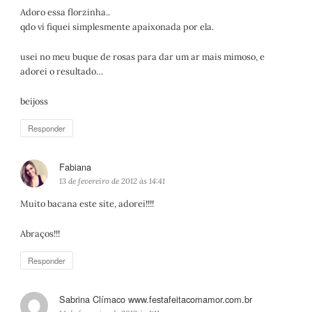
s
Adoro essa florzinha..
s
qdo vi fiquei simplesmente apaixonada por ela.
e
:
usei no meu buque de rosas para dar um ar mais mimoso, e
adorei o resultado…
beijoss
Responder
Fabiana
d
i
13 de fevereiro de 2012 às 14:41
s
Muito bacana este site, adorei!!!!
s
e
Abraços!!!
:
Responder
Sabrina Clímaco www.festafeitacomamor.com.br
d