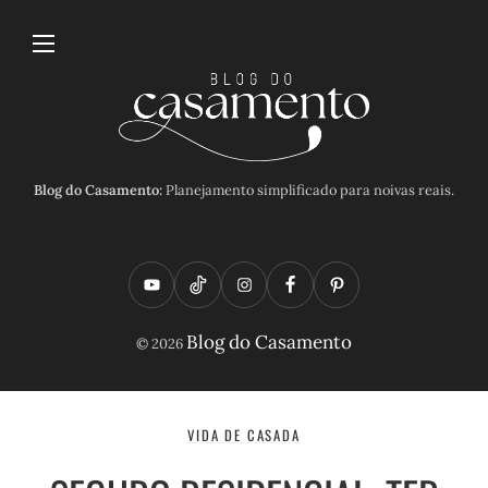
Blog do Casamento:
Planejamento simplificado para noivas reais.
Y
T
I
F
P
o
i
n
a
i
Blog do Casamento
© 2026
u
k
s
c
n
t
t
t
e
t
u
o
a
b
e
VIDA DE CASADA
b
k
g
o
r