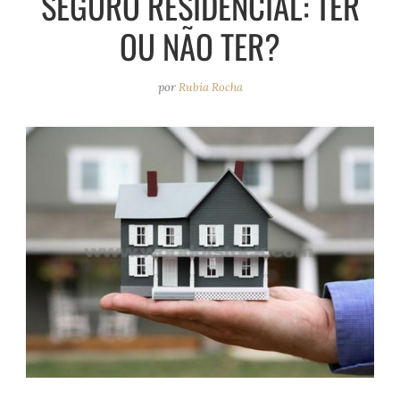
SEGURO RESIDENCIAL: TER
e
r
o
e
OU NÃO TER?
a
k
s
m
t
por
Rubia Rocha