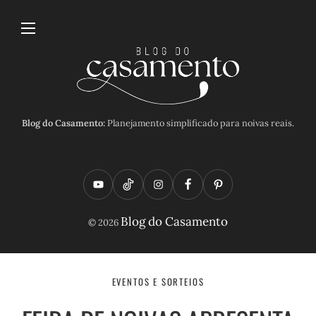
Blog do Casamento:
Planejamento simplificado para noivas reais.
Y
T
I
F
P
o
i
n
a
i
Blog do Casamento
© 2026
u
k
s
c
n
t
t
t
e
t
u
o
a
b
e
EVENTOS E SORTEIOS
b
k
g
o
r