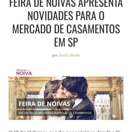
FEIRA DE NOIVAS APRESENTA
e
r
o
e
NOVIDADES PARA O
a
k
s
m
t
MERCADO DE CASAMENTOS
EM SP
por
Rubia Rocha