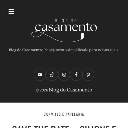
Blog do Casamento:
Planejamento simplificado para noivas reais.
Y
T
I
F
P
o
i
n
a
i
Blog do Casamento
© 2026
u
k
s
c
n
t
t
t
e
t
u
o
a
b
e
CONVITES E PAPELARIA
b
k
g
o
r