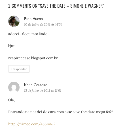
2 COMMENTS ON “SAVE THE DATE – SIMONE E WAGNER”
Fran Huesa
d
i
10 de julho de 2012 às 14:33
s
adorei…ficou mto lindo…
s
e
bjuu
:
respireecase.blogspot.com.br
Responder
Katia Couteiro
d
i
13 de julho de 2012 às 11:01
s
Olá,
s
e
Entrando na net dei de cara com esse save the date mega fofo!
:
http://vimeo.com/45614672