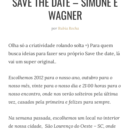
SAVE THE DATE – SIMONE E
e
r
o
e
WAGNER
a
k
s
m
t
por
Rubia Rocha
Olha só a criatividade rolando solta =) Para quem
busca ideias para fazer seu próprio Save the date, lá
vai um super original..
Escolhemos 2012 para o nosso ano, outubro para o
nosso mês, vinte para o nosso dia e 21:00 horas para o
nosso encontro, onde nos verão solteiros pela última
vez, casados pela primeira e felizes para sempre.
Na semana passada, escolhemos um local no interior
de nossa cidade, São Lourenço do Oeste – SC, onde