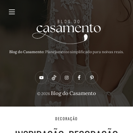
Blog do Casamento:
Planejamento simplificado para noivas reais.
Y
T
I
F
P
o
i
n
a
i
Blog do Casamento
© 2026
u
k
s
c
n
t
t
t
e
t
u
o
a
b
e
DECORAÇÃO
b
k
g
o
r