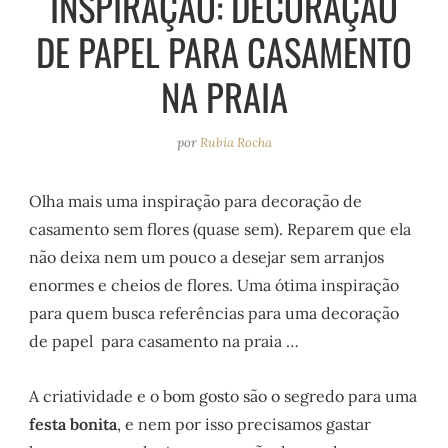
INSPIRAÇÃO: DECORAÇÃO
e
r
o
e
DE PAPEL PARA CASAMENTO
a
k
s
m
t
NA PRAIA
por
Rubia Rocha
Olha mais uma inspiração para decoração de
casamento sem flores (quase sem). Reparem que ela
não deixa nem um pouco a desejar sem arranjos
enormes e cheios de flores. Uma ótima inspiração
para quem busca referências para uma decoração
de papel para casamento na praia …
A criatividade e o bom gosto são o segredo para uma
festa bonita
, e nem por isso precisamos gastar