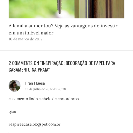
A família aumentou? Veja as vantagens de investir
em um imóvel maior
10 de março de 2017
2 COMMENTS ON “INSPIRAÇÃO: DECORAÇÃO DE PAPEL PARA
CASAMENTO NA PRAIA”
Fran Huesa
d
i
13 de julho de 2012 às 20:38
s
casamento lindo e cheio de cor…adoroo
s
e
bjuu
:
respireecase.blogspot.com.br