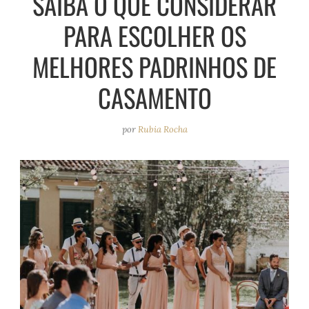
SAIBA O QUE CONSIDERAR
e
r
o
e
PARA ESCOLHER OS
a
k
s
m
t
MELHORES PADRINHOS DE
CASAMENTO
por
Rubia Rocha