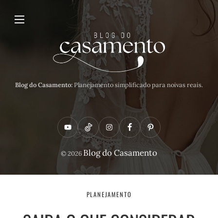
Blog do Casamento:
Planejamento simplificado para noivas reais.
Y
T
I
F
P
o
i
n
a
i
Blog do Casamento
© 2026
u
k
s
c
n
t
t
t
e
t
u
o
a
b
e
PLANEJAMENTO
b
k
g
o
r