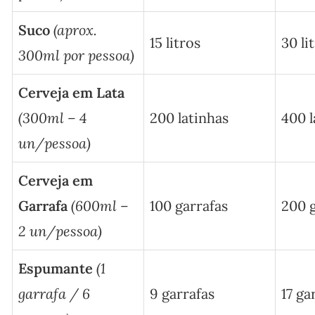
Suco
(aprox.
15 litros
30 li
300ml por pessoa)
Cerveja em Lata
(300ml – 4
200 latinhas
400 l
un/pessoa)
Cerveja em
Garrafa
(600ml –
100 garrafas
200 g
2 un/pessoa)
Espumante
(1
garrafa / 6
9 garrafas
17 ga