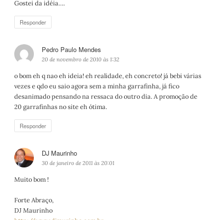
Gostei da idéia….
s
e
Responder
:
Pedro Paulo Mendes
d
i
20 de novembro de 2010 às 1:32
s
o bom eh q nao eh ideia! eh realidade, eh concreto! já bebi várias
s
vezes e qdo eu saio agora sem a minha garrafinha, já fico
e
desanimado pensando na ressaca do outro dia. A promoção de
:
20 garrafinhas no site eh ótima.
Responder
DJ Maurinho
d
i
30 de janeiro de 2011 às 20:01
s
Muito bom !
s
e
Forte Abraço,
:
DJ Maurinho