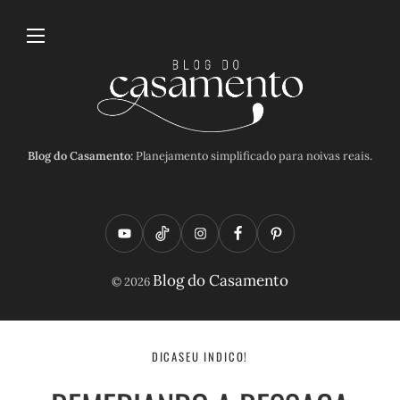
Blog do Casamento:
Planejamento simplificado para noivas reais.
Y
T
I
F
P
o
i
n
a
i
Blog do Casamento
© 2026
u
k
s
c
n
t
t
t
e
t
u
o
a
b
e
DICAS
EU INDICO!
b
k
g
o
r