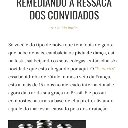
REMEDIANDO A RESSACA
e
r
o
e
DOS CONVIDADOS
a
k
s
m
t
por
Rubia Rocha
Se você é do tipo de
noiva
que tem fobia de gente
que bebe demais, cambaleia na
pista de dança
, cai
na festa, sai beijando os seus colegas, então olha só a
novidade que está chegando por aqui. O
“
Security
“
,
essa bebidinha de rótulo mimoso veio da França,
está a mais de 15 anos no mercado internacional e
agora dá o ar da sua graça no Brasil. Ele possui
compostos naturais a base de chá preto, aliviando
aquele do mal-estar causado pela desidratação.