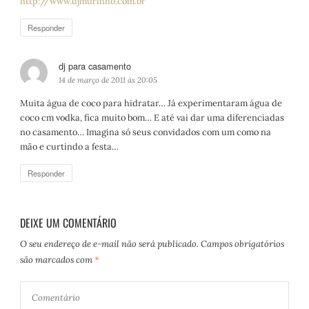
http://www.djmurinho.com.br
Responder
dj para casamento
d
i
14 de março de 2011 às 20:05
s
Muita água de coco para hidratar… Já experimentaram água de
s
coco cm vodka, fica muito bom… E até vai dar uma diferenciadas
e
no casamento… Imagina só seus convidados com um como na
:
mão e curtindo a festa…
Responder
DEIXE UM COMENTÁRIO
O seu endereço de e-mail não será publicado.
Campos obrigatórios
são marcados com
*