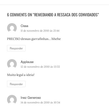
6 COMMENTS ON “REMEDIANDO A RESSACA DOS CONVIDADOS”
Cissa
d
i
11 de novembro de 2010 às 21:44
s
PRECISO dessas garrafinhas… hhehe
s
e
Responder
:
Applause
d
i
12 de novembro de 2010 às 13:55
s
Muito legal a ideia!
s
e
Responder
:
Inez Generoso
d
i
14 de novembro de 2010 às 10:54
s