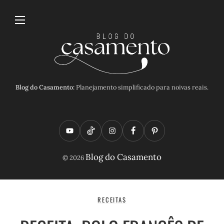
Blog do Casamento:
Planejamento simplificado para noivas reais.
Y
T
I
F
P
o
i
n
a
i
Blog do Casamento
© 2026
u
k
s
c
n
t
t
t
e
t
u
o
a
b
e
RECEITAS
b
k
g
o
r