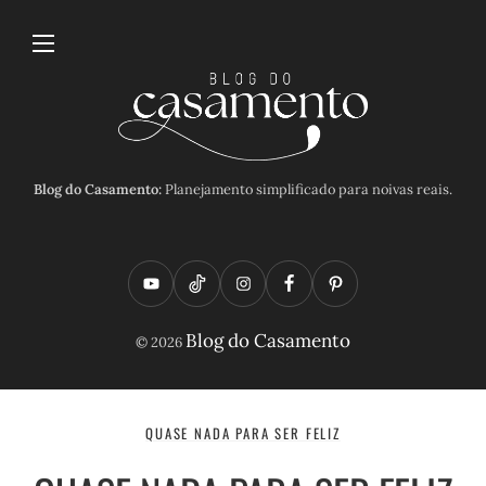
Blog do Casamento:
Planejamento simplificado para noivas reais.
Y
T
I
F
P
o
i
n
a
i
Blog do Casamento
© 2026
u
k
s
c
n
t
t
t
e
t
u
o
a
b
e
QUASE NADA PARA SER FELIZ
b
k
g
o
r