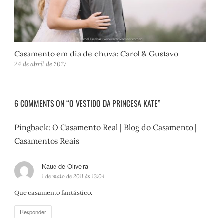
Casamento em dia de chuva: Carol & Gustavo
24 de abril de 2017
6 COMMENTS ON “O VESTIDO DA PRINCESA KATE”
Pingback:
O Casamento Real | Blog do Casamento |
Casamentos Reais
Kaue de Oliveira
d
i
1 de maio de 2011 às 13:04
s
Que casamento fantástico.
s
e
Responder
: