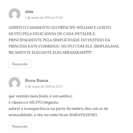
elida
d
i
1 de maio de 2011 às 17:43
s
ASSISTI O CASAMENTO DO PRÍNCIPE WILLIAM E GOSTEI
s
MUITO PELA DELICADESA DE CADA DETALHE.E
e
PRINCIPALMENTE PELA SIMPLICIDADE DO VESTIDO DA
:
PRINCESA KATE.COMBINOU MUITO COM ELA .SIMPLES,MAS,
RICAMENTE ELEGANTE.ELES ARRASARAM!!!!!!!
Responder
Bruna Bianca
d
i
2 de maio de 2011 às 11:13
s
que vestido mais lindo, é um sonho (:
s
é clássico e MUITO elegante.
e
adorei a transparência na parte do ombro, deu um ar de
:
sensualidade, o véu no rosto ficou MARAVILHOSO.
Responder