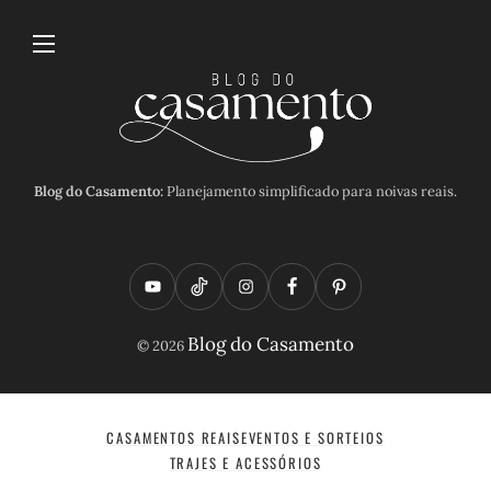
Blog do Casamento:
Planejamento simplificado para noivas reais.
Y
T
I
F
P
o
i
n
a
i
Blog do Casamento
© 2026
u
k
s
c
n
t
t
t
e
t
u
o
a
b
e
CASAMENTOS REAIS
EVENTOS E SORTEIOS
TRAJES E ACESSÓRIOS
b
k
g
o
r