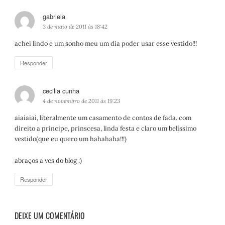
gabriela
d
i
3 de maio de 2011 às 18:42
s
achei lindo e um sonho meu um dia poder usar esse vestido!!!
s
e
Responder
:
cecilia cunha
d
i
4 de novembro de 2011 às 19:23
s
aiaiaiai, literalmente um casamento de contos de fada. com
s
direito a principe, prinscesa, linda festa e claro um belíssimo
e
vestido(que eu quero um hahahaha!!!)
:
abraços a vcs do blog :)
Responder
DEIXE UM COMENTÁRIO