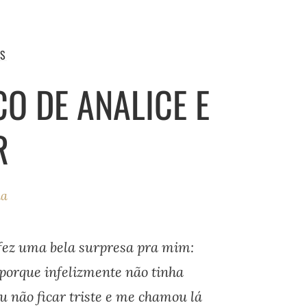
IS
O DE ANALICE E
R
ha
 fez uma bela surpresa pra mim:
porque infelizmente não tinha
u não ficar triste e me chamou lá