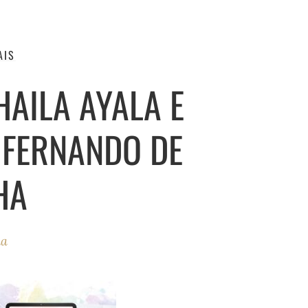
AIS
AILA AYALA E
 FERNANDO DE
HA
ha