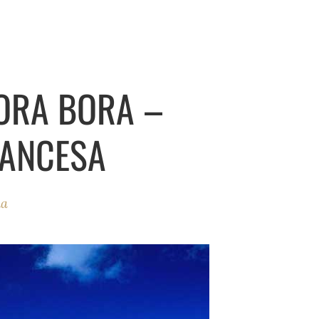
BORA BORA –
RANCESA
ha