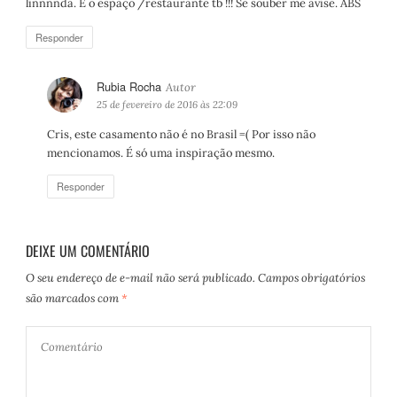
linnnnda. E o espaço /restaurante tb !!! Se souber me avise. ABS
Responder
Rubia Rocha
d
i
25 de fevereiro de 2016 às 22:09
s
Cris, este casamento não é no Brasil =( Por isso não
s
mencionamos. É só uma inspiração mesmo.
e
:
Responder
DEIXE UM COMENTÁRIO
O seu endereço de e-mail não será publicado.
Campos obrigatórios
são marcados com
*