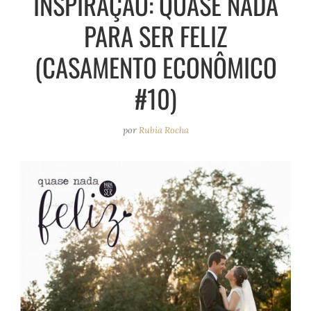
INSPIRAÇÃO: QUASE NADA
e
r
o
e
PARA SER FELIZ
a
k
s
m
t
(CASAMENTO ECONÔMICO
#10)
por
Rubia Rocha