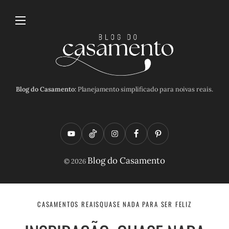
Blog do Casamento:
Planejamento simplificado para noivas reais.
Y
T
I
F
P
o
i
n
a
i
Blog do Casamento
© 2026
u
k
s
c
n
t
t
t
e
t
u
o
a
b
e
CASAMENTOS REAIS
QUASE NADA PARA SER FELIZ
b
k
g
o
r