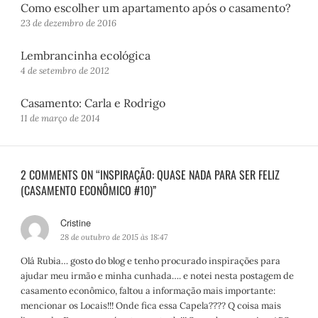
Como escolher um apartamento após o casamento?
23 de dezembro de 2016
Lembrancinha ecológica
4 de setembro de 2012
Casamento: Carla e Rodrigo
11 de março de 2014
2 COMMENTS ON “INSPIRAÇÃO: QUASE NADA PARA SER FELIZ
(CASAMENTO ECONÔMICO #10)”
Cristine
d
i
28 de outubro de 2015 às 18:47
s
Olá Rubia… gosto do blog e tenho procurado inspirações para
s
ajudar meu irmão e minha cunhada…. e notei nesta postagem de
e
casamento econômico, faltou a informação mais importante:
:
mencionar os Locais!!! Onde fica essa Capela???? Q coisa mais