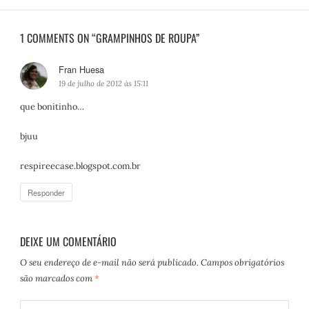
1 COMMENTS ON “GRAMPINHOS DE ROUPA”
Fran Huesa
d
i
19 de julho de 2012 às 15:11
s
que bonitinho…
s
e
bjuu
:
respireecase.blogspot.com.br
Responder
DEIXE UM COMENTÁRIO
O seu endereço de e-mail não será publicado.
Campos obrigatórios
são marcados com
*