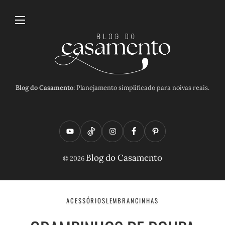
Blog do Casamento:
Planejamento simplificado para noivas reais.
Y
T
I
F
P
o
i
n
a
i
Blog do Casamento
© 2026
u
k
s
c
n
t
t
t
e
t
u
o
a
b
e
ACESSÓRIOS
LEMBRANCINHAS
b
k
g
o
r