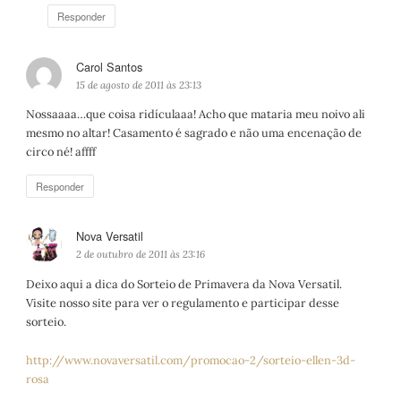
e
Responder
:
Carol Santos
d
i
15 de agosto de 2011 às 23:13
s
Nossaaaa…que coisa ridículaaa! Acho que mataria meu noivo ali
s
mesmo no altar! Casamento é sagrado e não uma encenação de
e
circo né! affff
:
Responder
Nova Versatil
d
i
2 de outubro de 2011 às 23:16
s
Deixo aqui a dica do Sorteio de Primavera da Nova Versatil.
s
Visite nosso site para ver o regulamento e participar desse
e
sorteio.
:
http://www.novaversatil.com/promocao-2/sorteio-ellen-3d-
rosa