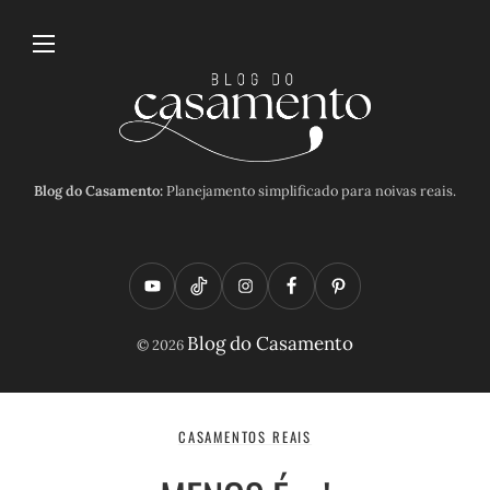
Blog do Casamento:
Planejamento simplificado para noivas reais.
Y
T
I
F
P
o
i
n
a
i
Blog do Casamento
© 2026
u
k
s
c
n
t
t
t
e
t
u
o
a
b
e
CASAMENTOS REAIS
b
k
g
o
r