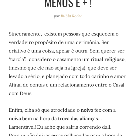
MENOS É + !
e
r
o
e
a
k
s
por
Rubia Rocha
m
t
Sinceramente, existem pessoas que esquecem o
verdadeiro propósito de uma cerimônia. Ser
criativo é uma coisa, apelar é outra. Sem querer ser
“carola”, considero o casamento um
ritual religioso
,
(mesmo que ele não seja na Igreja), que deve ser
levado a sério, e planejado com todo carinho e amor.
Afinal de contas é um relacionamento entre o Casal
com Deus.
Enfim, olha só que atrocidade o
noivo
fez com a
noiva
bem na hora da
troca das alianças
…
Lamentável! Eu acho que sairia correndo dali.
Porque não deixar essas palhaçadas para a hora da