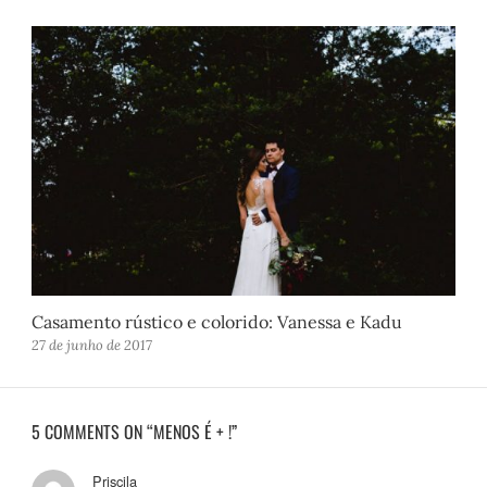
Casamento rústico e colorido: Vanessa e Kadu
27 de junho de 2017
5 COMMENTS ON “MENOS É + !”
Priscila
d