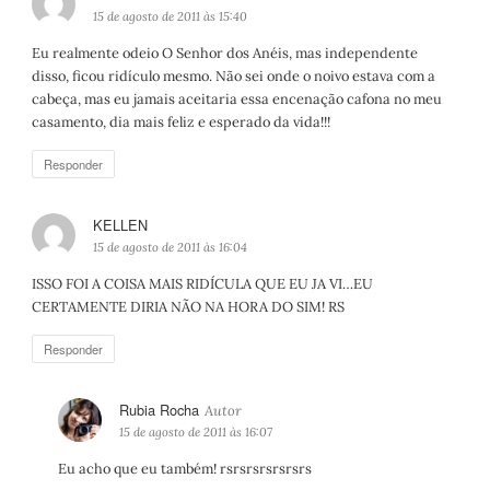
i
15 de agosto de 2011 às 15:40
s
Eu realmente odeio O Senhor dos Anéis, mas independente
s
disso, ficou ridículo mesmo. Não sei onde o noivo estava com a
e
cabeça, mas eu jamais aceitaria essa encenação cafona no meu
:
casamento, dia mais feliz e esperado da vida!!!
Responder
KELLEN
d
i
15 de agosto de 2011 às 16:04
s
ISSO FOI A COISA MAIS RIDÍCULA QUE EU JA VI…EU
s
CERTAMENTE DIRIA NÃO NA HORA DO SIM! RS
e
:
Responder
Rubia Rocha
d
i
15 de agosto de 2011 às 16:07
s
Eu acho que eu também! rsrsrsrsrsrsrs
s