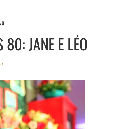
ÃO
 80: JANE E LÉO
ha