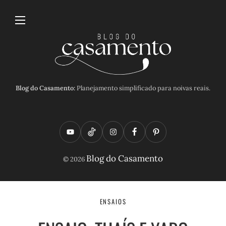
Blog do Casamento:
Planejamento simplificado para noivas reais.
Y
T
I
F
P
o
i
n
a
i
Blog do Casamento
© 2026
u
k
s
c
n
t
t
t
e
t
u
o
a
b
e
ENSAIOS
b
k
g
o
r