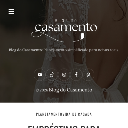
Blog do Casamento:
Planejamento simplificado para noivas reais.
Y
T
I
F
P
o
i
n
a
i
Blog do Casamento
© 2026
u
k
s
c
n
t
t
t
e
t
u
o
a
b
e
PLANEJAMENTO
VIDA DE CASADA
b
k
g
o
r