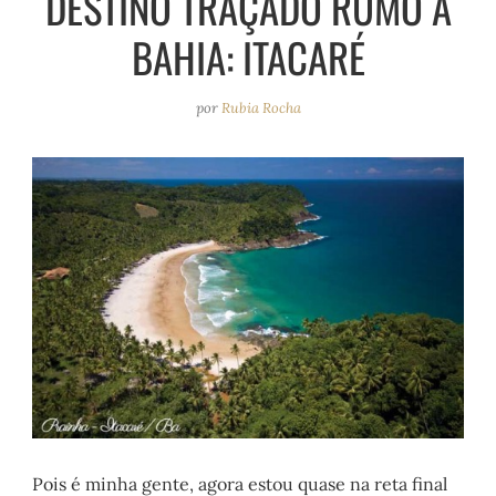
DESTINO TRAÇADO RUMO A
e
r
o
e
BAHIA: ITACARÉ
a
k
s
m
t
por
Rubia Rocha
Pois é minha gente, agora estou quase na reta final