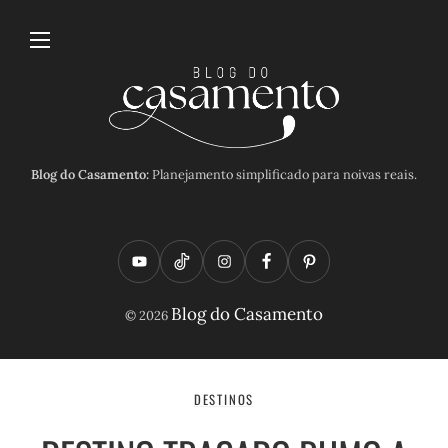
Blog do Casamento:
Planejamento simplificado para noivas reais.
Y
T
I
F
P
o
i
n
a
i
Blog do Casamento
© 2026
u
k
s
c
n
t
t
t
e
t
u
o
a
b
e
DESTINOS
b
k
g
o
r