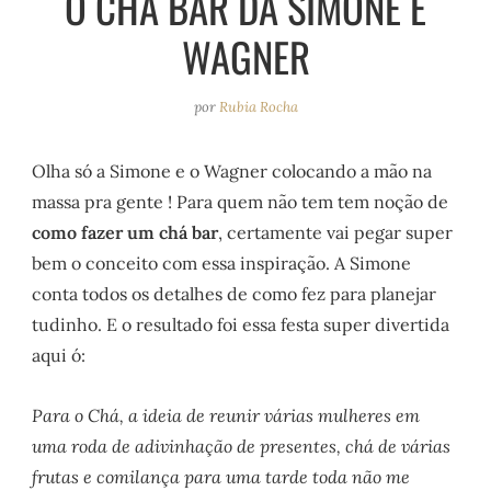
O CHÁ BAR DA SIMONE E
e
r
o
e
WAGNER
a
k
s
m
t
por
Rubia Rocha
Olha só a Simone e o Wagner colocando a mão na
massa pra gente ! Para quem não tem tem noção de
como fazer um chá bar
, certamente vai pegar super
bem o conceito com essa inspiração. A Simone
conta todos os detalhes de como fez para planejar
tudinho. E o resultado foi essa festa super divertida
aqui ó:
Para o Chá, a ideia de reunir várias mulheres em
uma roda de adivinhação de presentes, chá de várias
frutas e comilança para uma tarde toda não me