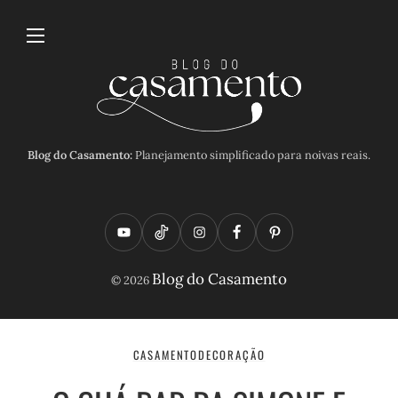
Blog do Casamento:
Planejamento simplificado para noivas reais.
Y
T
I
F
P
o
i
n
a
i
Blog do Casamento
© 2026
u
k
s
c
n
t
t
t
e
t
u
o
a
b
e
CASAMENTO
DECORAÇÃO
b
k
g
o
r