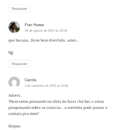
Responder
Fran Huesa
d
i
30 de agosto de 2012 às 20:14
s
que bacana…ficou bem divertido…amei…
s
e
bjjj
:
Responder
Camila
d
i
3 de setembro de 2012 às 11:48
s
Adorei..
s
Tbem estou pensando na idéia de fazer chá bar, e estou
e
pesquisando sobre as canecas… a noivinha pode passar o
:
contato pra mim?
Beijoss