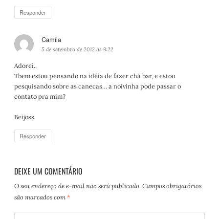
Responder
Camila
d
i
5 de setembro de 2012 às 9:22
s
Adorei..
s
Tbem estou pensando na idéia de fazer chá bar, e estou
e
pesquisando sobre as canecas… a noivinha pode passar o
:
contato pra mim?
Beijoss
Responder
DEIXE UM COMENTÁRIO
O seu endereço de e-mail não será publicado.
Campos obrigatórios
são marcados com
*