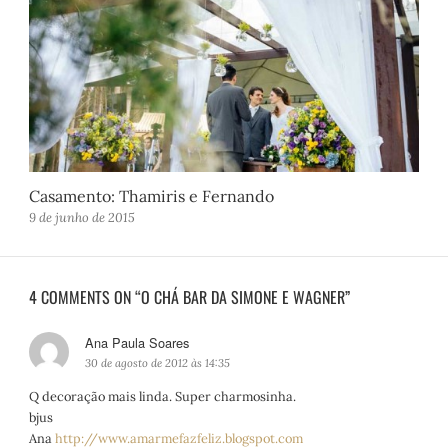
Casamento: Thamiris e Fernando
9 de junho de 2015
4 COMMENTS ON “O CHÁ BAR DA SIMONE E WAGNER”
Ana Paula Soares
d
i
30 de agosto de 2012 às 14:35
s
Q decoração mais linda. Super charmosinha.
s
bjus
e
Ana
http://www.amarmefazfeliz.blogspot.com
: