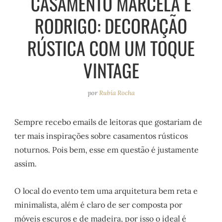
CASAMENTO MARCELA E
e
r
o
e
RODRIGO: DECORAÇÃO
a
k
s
m
t
RÚSTICA COM UM TOQUE
VINTAGE
por
Rubia Rocha
Sempre recebo emails de leitoras que gostariam de
ter mais inspirações sobre casamentos rústicos
noturnos. Pois bem, esse em questão é justamente
assim.
O local do evento tem uma arquitetura bem reta e
minimalista, além é claro de ser composta por
móveis escuros e de madeira, por isso o ideal é