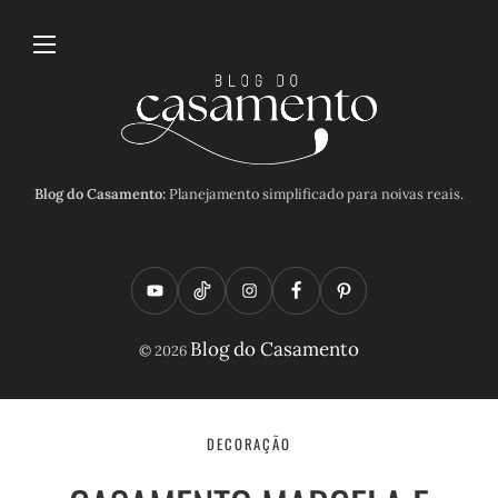
Blog do Casamento:
Planejamento simplificado para noivas reais.
Y
T
I
F
P
o
i
n
a
i
Blog do Casamento
© 2026
u
k
s
c
n
t
t
t
e
t
u
o
a
b
e
DECORAÇÃO
b
k
g
o
r