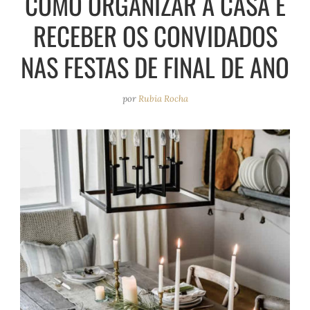
COMO ORGANIZAR A CASA E
e
r
o
e
RECEBER OS CONVIDADOS
a
k
s
m
t
NAS FESTAS DE FINAL DE ANO
por
Rubia Rocha