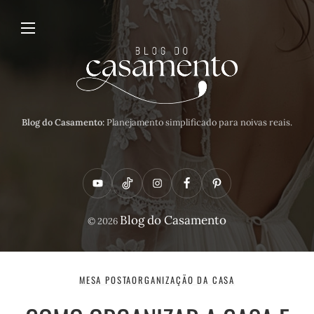
Blog do Casamento:
Planejamento simplificado para noivas reais.
Y
T
I
F
P
o
i
n
a
i
Blog do Casamento
© 2026
u
k
s
c
n
t
t
t
e
t
u
o
a
b
e
MESA POSTA
ORGANIZAÇÃO DA CASA
b
k
g
o
r