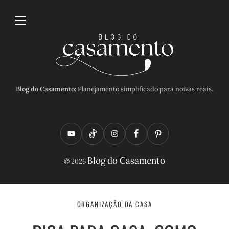
Blog do Casamento:
Planejamento simplificado para noivas reais.
Y
T
I
F
P
o
i
n
a
i
Blog do Casamento
© 2026
u
k
s
c
n
t
t
t
e
t
u
o
a
b
e
ORGANIZAÇÃO DA CASA
b
k
g
o
r