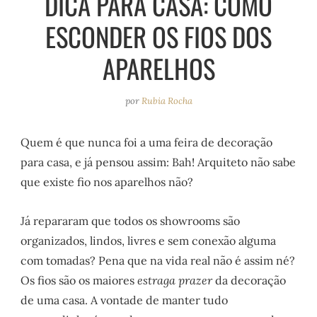
DICA PARA CASA: COMO
e
r
o
e
ESCONDER OS FIOS DOS
a
k
s
m
t
APARELHOS
por
Rubia Rocha
Quem é que nunca foi a uma feira de decoração
para casa, e já pensou assim: Bah! Arquiteto não sabe
que existe fio nos aparelhos não?
Já repararam que todos os showrooms são
organizados, lindos, livres e sem conexão alguma
com tomadas? Pena que na vida real não é assim né?
Os fios são os maiores
estraga prazer
da decoração
de uma casa. A vontade de manter tudo