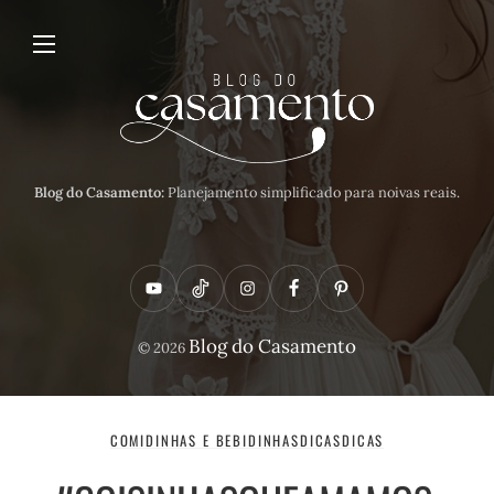
Blog do Casamento:
Planejamento simplificado para noivas reais.
Y
T
I
F
P
o
i
n
a
i
Blog do Casamento
© 2026
u
k
s
c
n
t
t
t
e
t
u
o
a
b
e
COMIDINHAS E BEBIDINHAS
DICAS
DICAS
b
k
g
o
r